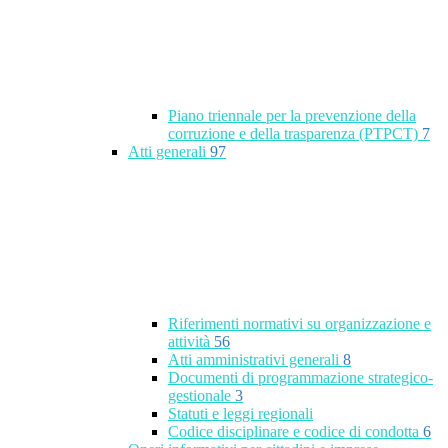
Piano triennale per la prevenzione della
corruzione e della trasparenza (PTPCT)
7
Atti generali
97
Riferimenti normativi su organizzazione e
attività
56
Atti amministrativi generali
8
Documenti di programmazione strategico-
gestionale
3
Statuti e leggi regionali
Codice disciplinare e codice di condotta
6