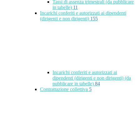
Tassi di assenza trimestrali (da pubblicare
in tabelle)
11
Incarichi conferiti e autorizzati ai dipendenti
(dirigenti e non dirigenti)
155
Incarichi conferiti e autorizzati ai
dipendenti (dirigenti e non dirigenti) (da
pubblicare in tabelle)
84
Contrattazione collettiva
5