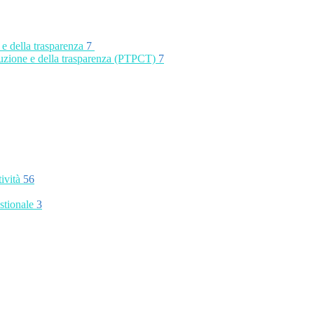
 e della trasparenza
7
rruzione e della trasparenza (PTPCT)
7
tività
56
stionale
3