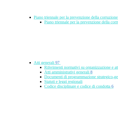
Piano triennale per la prevenzione della corruzione
Piano triennale per la prevenzione della co
Atti generali
97
Riferimenti normativi su organizzazione e at
Atti amministrativi generali
8
Documenti di programmazione strategico-ge
Statuti e leggi regionali
Codice disciplinare e codice di condotta
6