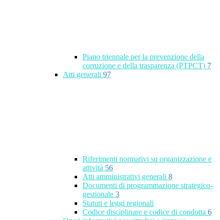
Piano triennale per la prevenzione della
corruzione e della trasparenza (PTPCT)
7
Atti generali
97
Riferimenti normativi su organizzazione e
attività
56
Atti amministrativi generali
8
Documenti di programmazione strategico-
gestionale
3
Statuti e leggi regionali
Codice disciplinare e codice di condotta
6