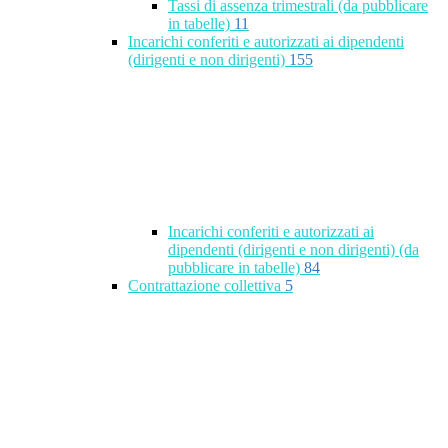
Tassi di assenza trimestrali (da pubblicare
in tabelle)
11
Incarichi conferiti e autorizzati ai dipendenti
(dirigenti e non dirigenti)
155
Incarichi conferiti e autorizzati ai
dipendenti (dirigenti e non dirigenti) (da
pubblicare in tabelle)
84
Contrattazione collettiva
5