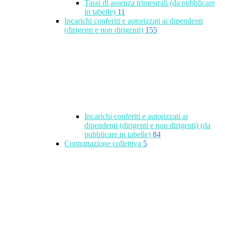
Tassi di assenza trimestrali (da pubblicare
in tabelle)
11
Incarichi conferiti e autorizzati ai dipendenti
(dirigenti e non dirigenti)
155
Incarichi conferiti e autorizzati ai
dipendenti (dirigenti e non dirigenti) (da
pubblicare in tabelle)
84
Contrattazione collettiva
5