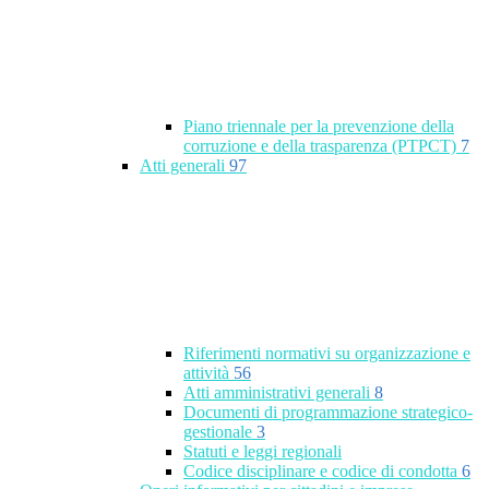
Piano triennale per la prevenzione della
corruzione e della trasparenza (PTPCT)
7
Atti generali
97
Riferimenti normativi su organizzazione e
attività
56
Atti amministrativi generali
8
Documenti di programmazione strategico-
gestionale
3
Statuti e leggi regionali
Codice disciplinare e codice di condotta
6