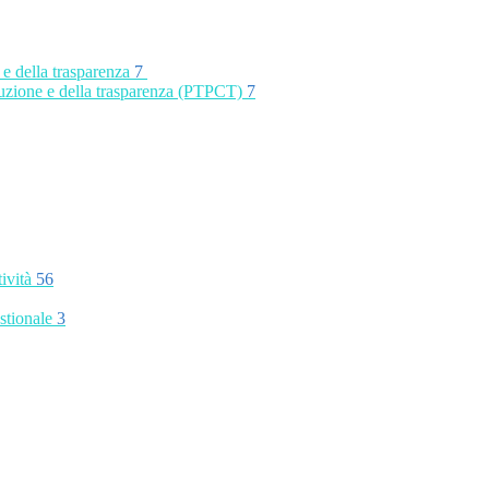
 e della trasparenza
7
rruzione e della trasparenza (PTPCT)
7
tività
56
stionale
3