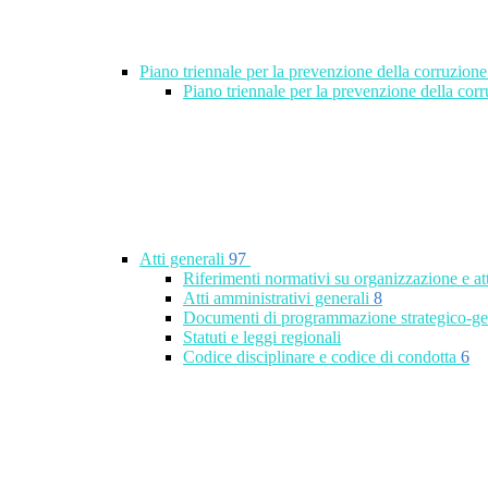
Piano triennale per la prevenzione della corruzione
Piano triennale per la prevenzione della co
Atti generali
97
Riferimenti normativi su organizzazione e at
Atti amministrativi generali
8
Documenti di programmazione strategico-ge
Statuti e leggi regionali
Codice disciplinare e codice di condotta
6