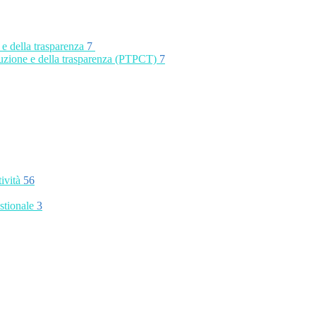
 e della trasparenza
7
rruzione e della trasparenza (PTPCT)
7
tività
56
stionale
3