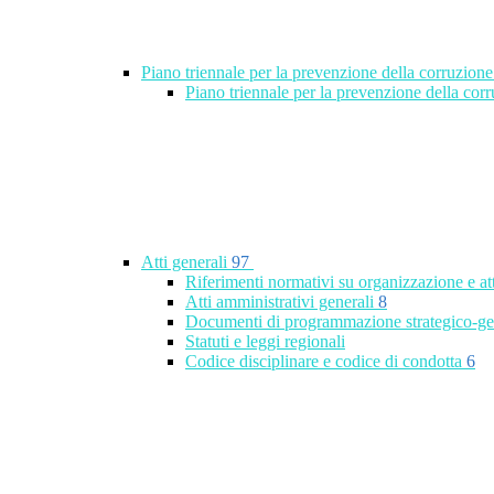
Piano triennale per la prevenzione della corruzione
Piano triennale per la prevenzione della co
Atti generali
97
Riferimenti normativi su organizzazione e at
Atti amministrativi generali
8
Documenti di programmazione strategico-ge
Statuti e leggi regionali
Codice disciplinare e codice di condotta
6