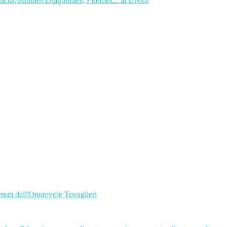
ks,Bunnies,Dragonflies, Fireflies... al lavoro
enuti dall'Onorevole Tovaglieri