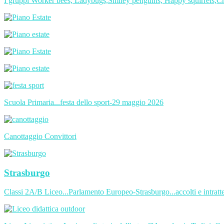
I gruppi Worker bees, Ladybugs,Smiley penguins, Happy squirrels,Chic
Scuola Primaria...festa dello sport-29 maggio 2026
Canottaggio Convittori
Strasburgo
Classi 2A/B Liceo...Parlamento Europeo-Strasburgo...accolti e intratt