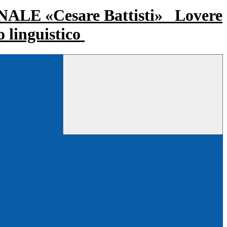
LE «Cesare Battisti»
Lovere
o linguistico