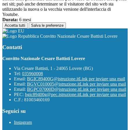
nei siti; può anche determinare se il visitatore del sito web sta
utilizzando la nuova o la vecchia versione dell'interfaccia di
Youtube.
Durata:
6 mesi
Accetta tutti
Salva le preferenze
Convitto Nazionale Cesare Battisti Lovere
Contatti
Convitto Nazionale Cesare Battisti Lovere
Via Cesare Battisti, 1 - 24065 Lovere (BG)
Tel:
035960008
Email:
BGIC89400G@istruzione.it
Link per inviare una mail
Email:
BGVC010005@istruzione.it
Link per inviare una mail
Email:
BGPC07000D@istruzione.it
Link per inviare una mail
PEC:
bgic89400g@pec.istruzione.it
Link per inviare una mail
C.F.: 81003460169
Seguici su
Instagram