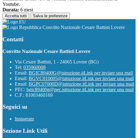
Youtube.
Durata:
6 mesi
Accetta tutti
Salva le preferenze
Convitto Nazionale Cesare Battisti Lovere
Contatti
Convitto Nazionale Cesare Battisti Lovere
Via Cesare Battisti, 1 - 24065 Lovere (BG)
Tel:
035960008
Email:
BGIC89400G@istruzione.it
Link per inviare una mail
Email:
BGVC010005@istruzione.it
Link per inviare una mail
Email:
BGPC07000D@istruzione.it
Link per inviare una mail
PEC:
bgic89400g@pec.istruzione.it
Link per inviare una mail
C.F.: 81003460169
Seguici su
Instagram
Sezione Link Utili