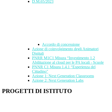
D.M.65/2023
Accordo di concessione
Azione di coinvolgimento degli Animatori
Digitali
PNRR M1C1 Misura “Investimento 1.2
Abilitazione al cloud per le PA locali - Scuole
PNNR C1 Misura 1.4.1 “Esperienza del
Cittadino"
Azione 1: Next Generation Classrooms
Azione 2: Next Generation Labs
PROGETTI DI ISTITUTO