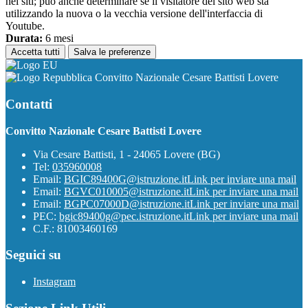
nei siti; può anche determinare se il visitatore del sito web sta
utilizzando la nuova o la vecchia versione dell'interfaccia di
Youtube.
Durata:
6 mesi
Accetta tutti
Salva le preferenze
Convitto Nazionale Cesare Battisti Lovere
Contatti
Convitto Nazionale Cesare Battisti Lovere
Via Cesare Battisti, 1 - 24065 Lovere (BG)
Tel:
035960008
Email:
BGIC89400G@istruzione.it
Link per inviare una mail
Email:
BGVC010005@istruzione.it
Link per inviare una mail
Email:
BGPC07000D@istruzione.it
Link per inviare una mail
PEC:
bgic89400g@pec.istruzione.it
Link per inviare una mail
C.F.: 81003460169
Seguici su
Instagram