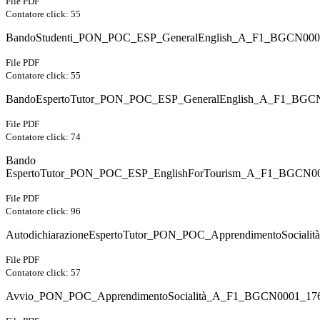
File PDF
Contatore click: 55
BandoStudenti_PON_POC_ESP_GeneralEnglish_A_F1_BGCN0001
File PDF
Contatore click: 55
BandoEspertoTutor_PON_POC_ESP_GeneralEnglish_A_F1_BGCN
File PDF
Contatore click: 74
Bando
EspertoTutor_PON_POC_ESP_EnglishForTourism_A_F1_BGCN00
File PDF
Contatore click: 96
AutodichiarazioneEspertoTutor_PON_POC_ApprendimentoSocial
File PDF
Contatore click: 57
Avvio_PON_POC_ApprendimentoSocialità_A_F1_BGCN0001_176