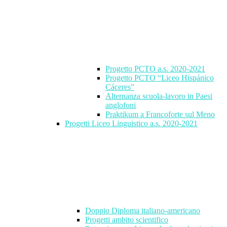
Progetto PCTO a.s. 2020-2021
Progetto PCTO “Liceo Hispánico
Cáceres”
Alternanza scuola-lavoro in Paesi
anglofoni
Praktikum a Francoforte sul Meno
Progetti Liceo Linguistico a.s. 2020-2021
Doppio Diploma italiano-americano
Progetti ambito scientifico