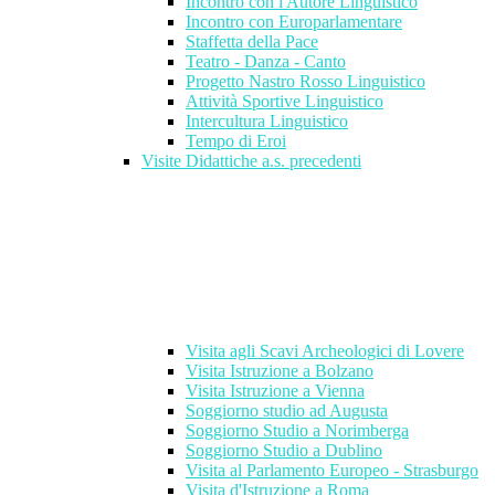
Incontro con l'Autore Linguistico
Incontro con Europarlamentare
Staffetta della Pace
Teatro - Danza - Canto
Progetto Nastro Rosso Linguistico
Attività Sportive Linguistico
Intercultura Linguistico
Tempo di Eroi
Visite Didattiche a.s. precedenti
Visita agli Scavi Archeologici di Lovere
Visita Istruzione a Bolzano
Visita Istruzione a Vienna
Soggiorno studio ad Augusta
Soggiorno Studio a Norimberga
Soggiorno Studio a Dublino
Visita al Parlamento Europeo - Strasburgo
Visita d'Istruzione a Roma