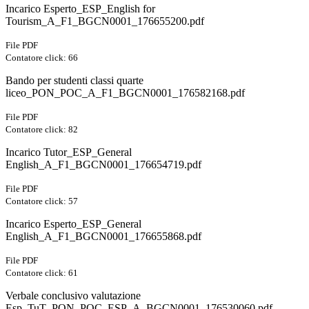
Incarico Esperto_ESP_English for
Tourism_A_F1_BGCN0001_176655200.pdf
File PDF
Contatore click: 66
Bando per studenti classi quarte
liceo_PON_POC_A_F1_BGCN0001_176582168.pdf
File PDF
Contatore click: 82
Incarico Tutor_ESP_General
English_A_F1_BGCN0001_176654719.pdf
File PDF
Contatore click: 57
Incarico Esperto_ESP_General
English_A_F1_BGCN0001_176655868.pdf
File PDF
Contatore click: 61
Verbale conclusivo valutazione
Esp_TuT_PON_POC_ESP_A_BGCN0001_176530060.pdf