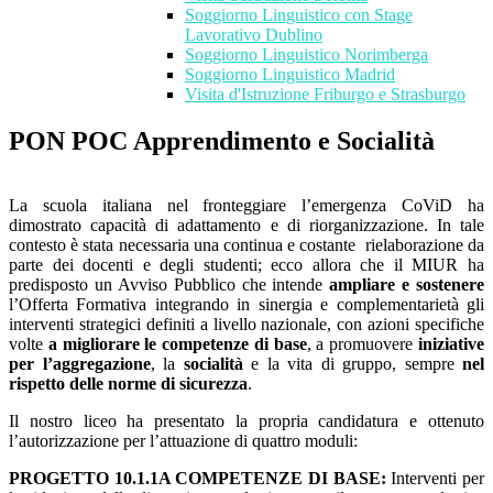
Soggiorno Linguistico con Stage
Lavorativo Dublino
Soggiorno Linguistico Norimberga
Soggiorno Linguistico Madrid
Visita d'Istruzione Friburgo e Strasburgo
PON POC Apprendimento e Socialità
La scuola italiana nel fronteggiare l’emergenza CoViD ha
dimostrato capacità di adattamento e di riorganizzazione. In tale
contesto è stata necessaria una continua e costante rielaborazione da
parte dei docenti e degli studenti; ecco allora che il MIUR ha
predisposto un Avviso Pubblico che intende
ampliare e sostenere
l’Offerta Formativa integrando in sinergia e complementarietà gli
interventi strategici definiti a livello nazionale, con azioni specifiche
volte
a migliorare le
competenze di base
, a promuovere
iniziative
per
l’aggregazione
, la
socialità
e la vita di gruppo, sempre
nel
rispetto delle norme di sicurezza
.
Il nostro liceo ha presentato la propria candidatura e ottenuto
l’autorizzazione per l’attuazione di quattro moduli:
PROGETTO 10.1.1A COMPETENZE DI BASE:
Interventi per