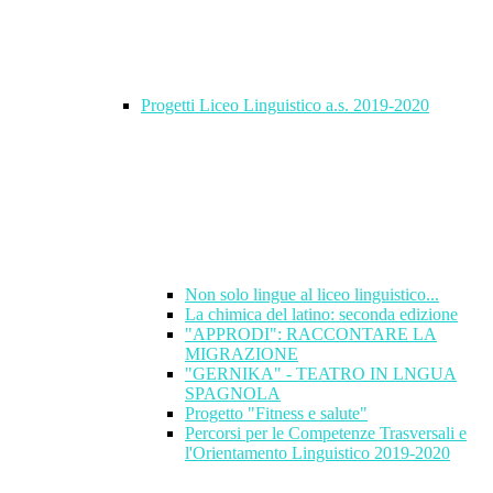
Progetti Liceo Linguistico a.s. 2019-2020
Non solo lingue al liceo linguistico...
La chimica del latino: seconda edizione
"APPRODI": RACCONTARE LA
MIGRAZIONE
"GERNIKA" - TEATRO IN LNGUA
SPAGNOLA
Progetto "Fitness e salute"
Percorsi per le Competenze Trasversali e
l'Orientamento Linguistico 2019-2020