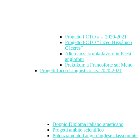
Progetto PCTO a.s. 2020-2021
Progetto PCTO “Liceo Hispánico
Cáceres”
Alternanza scuola-lavoro in Paesi
anglofoni
Praktikum a Francoforte sul Meno
Progetti Liceo Linguistico a.s. 2020-2021
Doppio Diploma italiano-americano
Progetti ambito scientifico
Potenziamento Lingua Inglese classi quinte