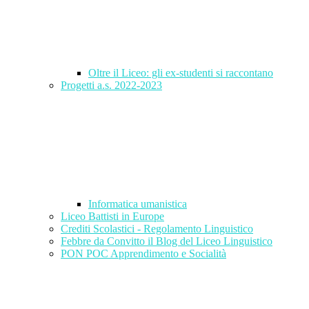
Oltre il Liceo: gli ex-studenti si raccontano
Progetti a.s. 2022-2023
Informatica umanistica
Liceo Battisti in Europe
Crediti Scolastici - Regolamento Linguistico
Febbre da Convitto il Blog del Liceo Linguistico
PON POC Apprendimento e Socialità