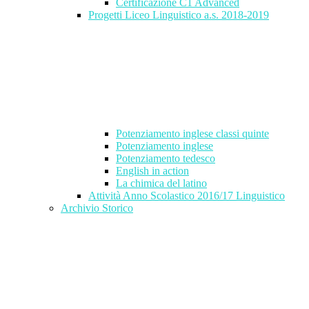
Certificazione C1 Advanced
Progetti Liceo Linguistico a.s. 2018-2019
Potenziamento inglese classi quinte
Potenziamento inglese
Potenziamento tedesco
English in action
La chimica del latino
Attività Anno Scolastico 2016/17 Linguistico
Archivio Storico