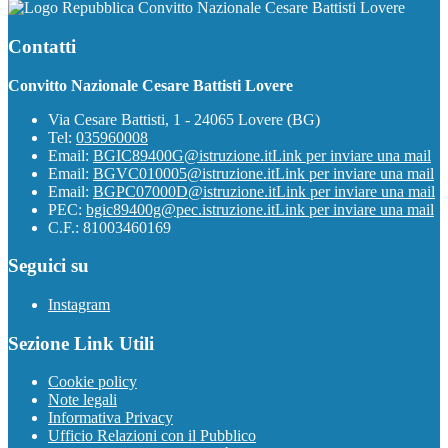
Convitto Nazionale Cesare Battisti Lovere
Contatti
Convitto Nazionale Cesare Battisti Lovere
Via Cesare Battisti, 1 - 24065 Lovere (BG)
Tel:
035960008
Email:
BGIC89400G@istruzione.it
Link per inviare una mail
Email:
BGVC010005@istruzione.it
Link per inviare una mail
Email:
BGPC07000D@istruzione.it
Link per inviare una mail
PEC:
bgic89400g@pec.istruzione.it
Link per inviare una mail
C.F.: 81003460169
Seguici su
Instagram
Sezione Link Utili
Cookie policy
Note legali
Informativa Privacy
Ufficio Relazioni con il Pubblico