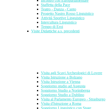
Incontro con Europarlamentare
Staffetta della Pace
Teatro - Danza - Canto
Progetto Nastro Rosso Linguistico
Attività Sportive Linguistico
Intercultura Linguistico
Tempo di Eroi
Visite Didattiche a.s. precedenti
Visita agli Scavi Archeologici di Lovere
Visita Istruzione a Bolzano
Visita Istruzione a Vienna
Soggiorno studio ad Augusta
Soggiorno Studio a Norimberga
Soggiorno Studio a Dublino
Visita al Parlamento Europeo - Strasburgo
Visita d'Istruzione a Roma
Soggiorno Linguistico con Stage