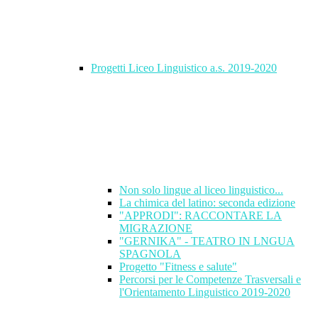
Progetti Liceo Linguistico a.s. 2019-2020
Non solo lingue al liceo linguistico...
La chimica del latino: seconda edizione
"APPRODI": RACCONTARE LA
MIGRAZIONE
"GERNIKA" - TEATRO IN LNGUA
SPAGNOLA
Progetto "Fitness e salute"
Percorsi per le Competenze Trasversali e
l'Orientamento Linguistico 2019-2020