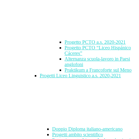
Progetto PCTO a.s. 2020-2021
Progetto PCTO “Liceo Hispánico
Cáceres”
Alternanza scuola-lavoro in Paesi
anglofoni
Praktikum a Francoforte sul Meno
Progetti Liceo Linguistico a.s. 2020-2021
Doppio Diploma italiano-americano
Progetti ambito scientifico