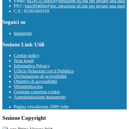
Email:
BGPC07000D@istruzione.it
Link per inviare una mail
PEC:
bgic89400g@pec.istruzione.it
Link per inviare una mail
C.F.: 81003460169
Seguici su
Instagram
Sezione Link Utili
Cookie policy
Note legali
Informativa Privacy
Ufficio Relazioni con il Pubblico
Dichiarazione di accessibilità
Obiettivi di accessibilità
Whistleblowing
Gestione consensi cookie
Amministrazione trasparente
Pagina visualizzata
2089
volte
Sezione Copyright