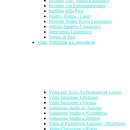
Incontro con l'Autore Linguistico
Incontro con Europarlamentare
Staffetta della Pace
Teatro - Danza - Canto
Progetto Nastro Rosso Linguistico
Attività Sportive Linguistico
Intercultura Linguistico
Tempo di Eroi
Visite Didattiche a.s. precedenti
Visita agli Scavi Archeologici di Lovere
Visita Istruzione a Bolzano
Visita Istruzione a Vienna
Soggiorno studio ad Augusta
Soggiorno Studio a Norimberga
Soggiorno Studio a Dublino
Visita al Parlamento Europeo - Strasburgo
Visita d'Istruzione a Roma