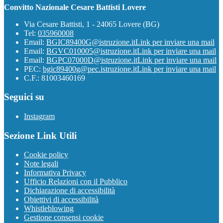
Convitto Nazionale Cesare Battisti Lovere
Via Cesare Battisti, 1 - 24065 Lovere (BG)
Tel:
035960008
Email:
BGIC89400G@istruzione.it
Link per inviare una mail
Email:
BGVC010005@istruzione.it
Link per inviare una mail
Email:
BGPC07000D@istruzione.it
Link per inviare una mail
PEC:
bgic89400g@pec.istruzione.it
Link per inviare una mail
C.F.: 81003460169
Seguici su
Instagram
Sezione Link Utili
Cookie policy
Note legali
Informativa Privacy
Ufficio Relazioni con il Pubblico
Dichiarazione di accessibilità
Obiettivi di accessibilità
Whistleblowing
Gestione consensi cookie