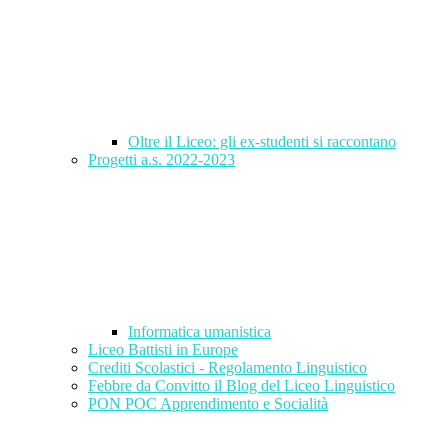
Oltre il Liceo: gli ex-studenti si raccontano
Progetti a.s. 2022-2023
Informatica umanistica
Liceo Battisti in Europe
Crediti Scolastici - Regolamento Linguistico
Febbre da Convitto il Blog del Liceo Linguistico
PON POC Apprendimento e Socialità