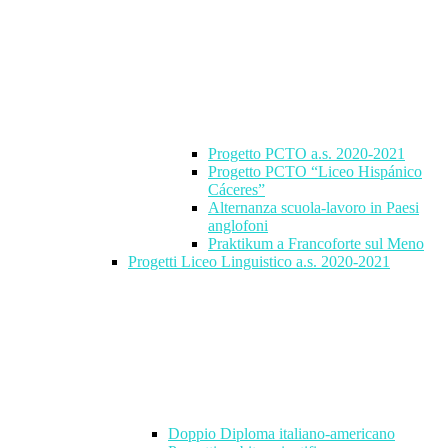
Progetto PCTO a.s. 2020-2021
Progetto PCTO “Liceo Hispánico
Cáceres”
Alternanza scuola-lavoro in Paesi
anglofoni
Praktikum a Francoforte sul Meno
Progetti Liceo Linguistico a.s. 2020-2021
Doppio Diploma italiano-americano