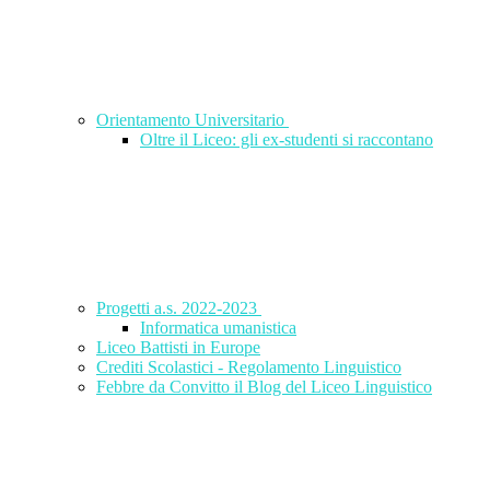
Orientamento Universitario
Oltre il Liceo: gli ex-studenti si raccontano
Progetti a.s. 2022-2023
Informatica umanistica
Liceo Battisti in Europe
Crediti Scolastici - Regolamento Linguistico
Febbre da Convitto il Blog del Liceo Linguistico