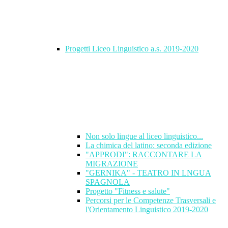
Progetti Liceo Linguistico a.s. 2019-2020
Non solo lingue al liceo linguistico...
La chimica del latino: seconda edizione
"APPRODI": RACCONTARE LA
MIGRAZIONE
"GERNIKA" - TEATRO IN LNGUA
SPAGNOLA
Progetto "Fitness e salute"
Percorsi per le Competenze Trasversali e
l'Orientamento Linguistico 2019-2020