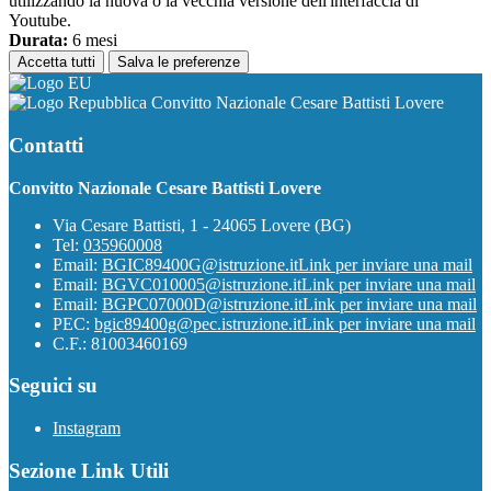
utilizzando la nuova o la vecchia versione dell'interfaccia di
Youtube.
Durata:
6 mesi
Accetta tutti
Salva le preferenze
Convitto Nazionale Cesare Battisti Lovere
Contatti
Convitto Nazionale Cesare Battisti Lovere
Via Cesare Battisti, 1 - 24065 Lovere (BG)
Tel:
035960008
Email:
BGIC89400G@istruzione.it
Link per inviare una mail
Email:
BGVC010005@istruzione.it
Link per inviare una mail
Email:
BGPC07000D@istruzione.it
Link per inviare una mail
PEC:
bgic89400g@pec.istruzione.it
Link per inviare una mail
C.F.: 81003460169
Seguici su
Instagram
Sezione Link Utili