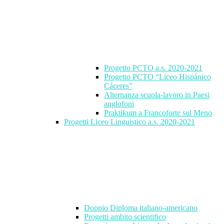
Progetto PCTO a.s. 2020-2021
Progetto PCTO “Liceo Hispánico
Cáceres”
Alternanza scuola-lavoro in Paesi
anglofoni
Praktikum a Francoforte sul Meno
Progetti Liceo Linguistico a.s. 2020-2021
Doppio Diploma italiano-americano
Progetti ambito scientifico