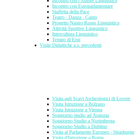
Incontro con l'Autore Linguistico
Incontro con Europarlamentare
Staffetta della Pace
Teatro - Danza - Canto
Progetto Nastro Rosso Linguistico
Attività Sportive Linguistico
Intercultura Linguistico
Tempo di Eroi
Visite Didattiche a.s. precedenti
Visita agli Scavi Archeologici di Lovere
Visita Istruzione a Bolzano
Visita Istruzione a Vienna
Soggiorno studio ad Augusta
Soggiorno Studio a Norimberga
Soggiorno Studio a Dublino
Visita al Parlamento Europeo - Strasburgo
Visita d'Istruzione a Roma