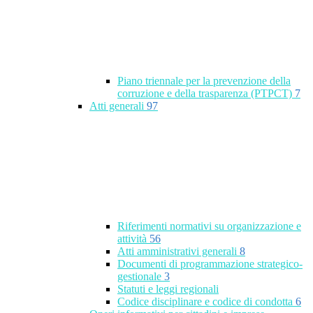
Piano triennale per la prevenzione della
corruzione e della trasparenza (PTPCT)
7
Atti generali
97
Riferimenti normativi su organizzazione e
attività
56
Atti amministrativi generali
8
Documenti di programmazione strategico-
gestionale
3
Statuti e leggi regionali
Codice disciplinare e codice di condotta
6