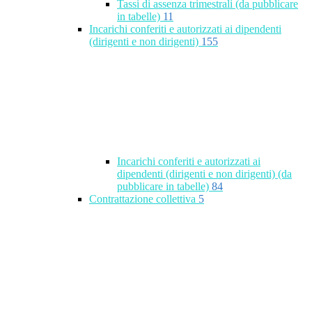
Tassi di assenza trimestrali (da pubblicare
in tabelle)
11
Incarichi conferiti e autorizzati ai dipendenti
(dirigenti e non dirigenti)
155
Incarichi conferiti e autorizzati ai
dipendenti (dirigenti e non dirigenti) (da
pubblicare in tabelle)
84
Contrattazione collettiva
5