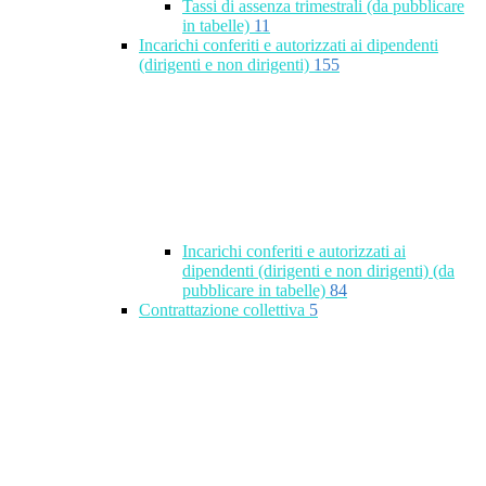
Tassi di assenza trimestrali (da pubblicare
in tabelle)
11
Incarichi conferiti e autorizzati ai dipendenti
(dirigenti e non dirigenti)
155
Incarichi conferiti e autorizzati ai
dipendenti (dirigenti e non dirigenti) (da
pubblicare in tabelle)
84
Contrattazione collettiva
5