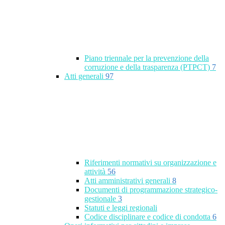
Piano triennale per la prevenzione della
corruzione e della trasparenza (PTPCT)
7
Atti generali
97
Riferimenti normativi su organizzazione e
attività
56
Atti amministrativi generali
8
Documenti di programmazione strategico-
gestionale
3
Statuti e leggi regionali
Codice disciplinare e codice di condotta
6