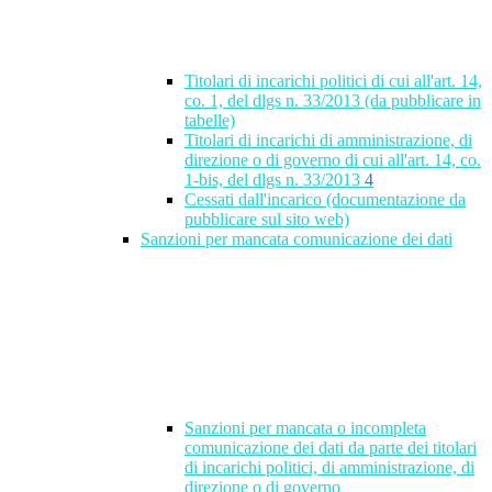
Titolari di incarichi politici di cui all'art. 14,
co. 1, del dlgs n. 33/2013 (da pubblicare in
tabelle)
Titolari di incarichi di amministrazione, di
direzione o di governo di cui all'art. 14, co.
1-bis, del dlgs n. 33/2013
4
Cessati dall'incarico (documentazione da
pubblicare sul sito web)
Sanzioni per mancata comunicazione dei dati
Sanzioni per mancata o incompleta
comunicazione dei dati da parte dei titolari
di incarichi politici, di amministrazione, di
direzione o di governo