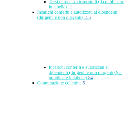
Tassi di assenza trimestrali (da pubblicare
in tabelle)
11
Incarichi conferiti e autorizzati ai dipendenti
(dirigenti e non dirigenti)
155
Incarichi conferiti e autorizzati ai
dipendenti (dirigenti e non dirigenti) (da
pubblicare in tabelle)
84
Contrattazione collettiva
5