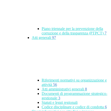
Piano triennale per la prevenzione della
corruzione e della trasparenza (PTPCT)
7
Atti generali
97
Riferimenti normativi su organizzazione e
attività
56
Atti amministrativi generali
8
Documenti di programmazione strategico-
gestionale
3
Statuti e leggi regionali
Codice disciplinare e codice di condotta
6