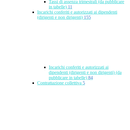
Tassi di assenza trimestrali (da pubblicare
in tabelle)
11
Incarichi conferiti e autorizzati ai dipendenti
(dirigenti e non dirigenti)
155
Incarichi conferiti e autorizzati ai
dipendenti (dirigenti e non dirigenti) (da
pubblicare in tabelle)
84
Contrattazione collettiva
5