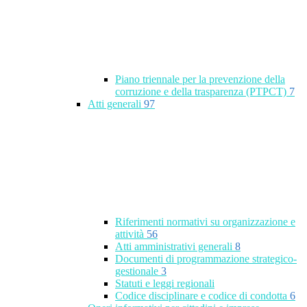
Piano triennale per la prevenzione della
corruzione e della trasparenza (PTPCT)
7
Atti generali
97
Riferimenti normativi su organizzazione e
attività
56
Atti amministrativi generali
8
Documenti di programmazione strategico-
gestionale
3
Statuti e leggi regionali
Codice disciplinare e codice di condotta
6