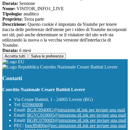
Durata:
Sessione
Nome:
VISITOR_INFO1_LIVE
Tipologia:
analitico
Proprieta:
Terza parte
Descrizione:
Questo cookie è impostato da Youtube per tenere
traccia delle preferenze dell'utente per i video di Youtube incorporati
nei siti; può anche determinare se il visitatore del sito web sta
utilizzando la nuova o la vecchia versione dell'interfaccia di
Youtube.
Durata:
6 mesi
Accetta tutti
Salva le preferenze
Convitto Nazionale Cesare Battisti Lovere
Contatti
Convitto Nazionale Cesare Battisti Lovere
Via Cesare Battisti, 1 - 24065 Lovere (BG)
Tel:
035960008
Email:
BGIC89400G@istruzione.it
Link per inviare una mail
Email:
BGVC010005@istruzione.it
Link per inviare una mail
Email:
BGPC07000D@istruzione.it
Link per inviare una mail
PEC:
bgic89400g@pec.istruzione.it
Link per inviare una mail