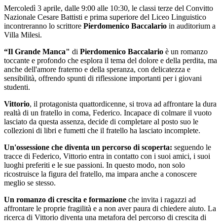
Mercoledì 3 aprile, dalle 9:00 alle 10:30, le classi terze del Convitto
Nazionale Cesare Battisti e prima superiore del Liceo Linguistico
incontreranno lo scrittore
Pierdomenico Baccalario
in auditorium a
Villa Milesi.
“Il Grande Manca"
di
Pierdomenico Baccalario
è un romanzo
toccante e profondo che esplora il tema del dolore e della perdita, ma
anche dell'amore fraterno e della speranza, con delicatezza e
sensibilità, offrendo spunti di riflessione importanti per i giovani
studenti.
Vittorio
, il protagonista quattordicenne, si trova ad affrontare la dura
realtà di un fratello in coma, Federico. Incapace di colmare il vuoto
lasciato da questa assenza, decide di completare al posto suo le
collezioni di libri e fumetti che il fratello ha lasciato incomplete.
Un'ossessione che diventa un percorso di scoperta:
seguendo le
tracce di Federico, Vittorio entra in contatto con i suoi amici, i suoi
luoghi preferiti e le sue passioni. In questo modo, non solo
ricostruisce la figura del fratello, ma impara anche a conoscere
meglio se stesso.
Un romanzo di crescita e formazione
che invita i ragazzi ad
affrontare le proprie fragilità e a non aver paura di chiedere aiuto. La
ricerca di Vittorio diventa una metafora del percorso di crescita di