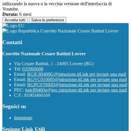
utilizzando la nuova o la vecchia versione dell'interfaccia di
Youtube.
Durata:
6 mesi
Accetta tutti
Salva le preferenze
Convitto Nazionale Cesare Battisti Lovere
Contatti
Convitto Nazionale Cesare Battisti Lovere
Via Cesare Battisti, 1 - 24065 Lovere (BG)
Tel:
035960008
Email:
BGIC89400G@istruzione.it
Link per inviare una mail
Email:
BGVC010005@istruzione.it
Link per inviare una mail
Email:
BGPC07000D@istruzione.it
Link per inviare una mail
PEC:
bgic89400g@pec.istruzione.it
Link per inviare una mail
C.F.: 81003460169
Seguici su
Instagram
Sezione Link Utili