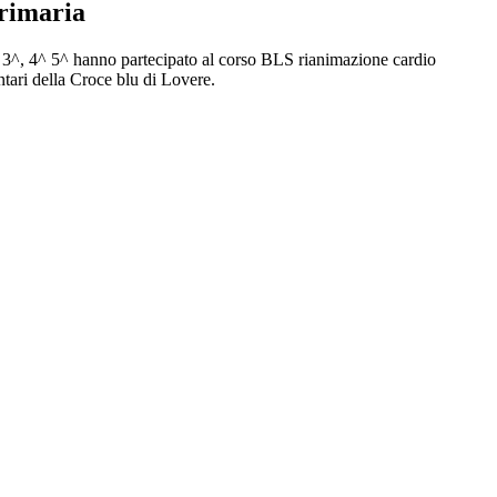
rimaria
si 3^, 4^ 5^ hanno partecipato al corso BLS rianimazione cardio
tari della Croce blu di Lovere.