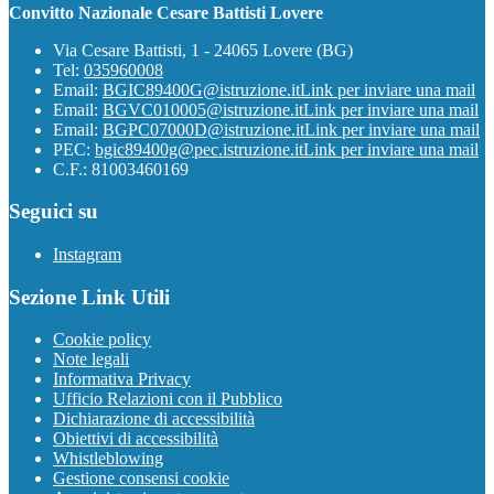
Convitto Nazionale Cesare Battisti Lovere
Via Cesare Battisti, 1 - 24065 Lovere (BG)
Tel:
035960008
Email:
BGIC89400G@istruzione.it
Link per inviare una mail
Email:
BGVC010005@istruzione.it
Link per inviare una mail
Email:
BGPC07000D@istruzione.it
Link per inviare una mail
PEC:
bgic89400g@pec.istruzione.it
Link per inviare una mail
C.F.: 81003460169
Seguici su
Instagram
Sezione Link Utili
Cookie policy
Note legali
Informativa Privacy
Ufficio Relazioni con il Pubblico
Dichiarazione di accessibilità
Obiettivi di accessibilità
Whistleblowing
Gestione consensi cookie