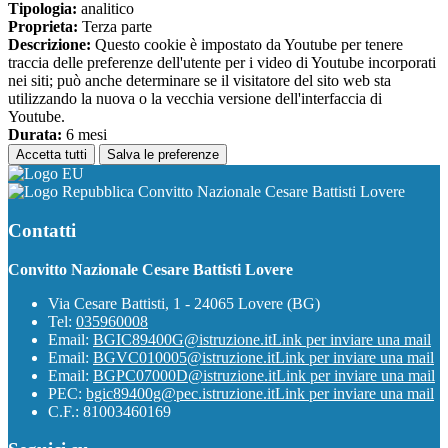
Tipologia:
analitico
Proprieta:
Terza parte
Descrizione:
Questo cookie è impostato da Youtube per tenere
traccia delle preferenze dell'utente per i video di Youtube incorporati
nei siti; può anche determinare se il visitatore del sito web sta
utilizzando la nuova o la vecchia versione dell'interfaccia di
Youtube.
Durata:
6 mesi
Accetta tutti
Salva le preferenze
Convitto Nazionale Cesare Battisti Lovere
Contatti
Convitto Nazionale Cesare Battisti Lovere
Via Cesare Battisti, 1 - 24065 Lovere (BG)
Tel:
035960008
Email:
BGIC89400G@istruzione.it
Link per inviare una mail
Email:
BGVC010005@istruzione.it
Link per inviare una mail
Email:
BGPC07000D@istruzione.it
Link per inviare una mail
PEC:
bgic89400g@pec.istruzione.it
Link per inviare una mail
C.F.: 81003460169