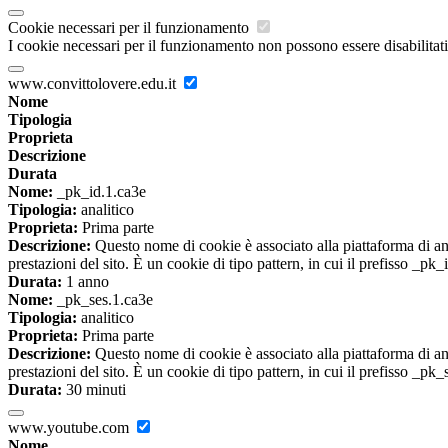
Cookie necessari per il funzionamento
I cookie necessari per il funzionamento non possono essere disabilitati.
www.convittolovere.edu.it
Nome
Tipologia
Proprieta
Descrizione
Durata
Nome:
_pk_id.1.ca3e
Tipologia:
analitico
Proprieta:
Prima parte
Descrizione:
Questo nome di cookie è associato alla piattaforma di ana
prestazioni del sito. È un cookie di tipo pattern, in cui il prefisso _pk
Durata:
1 anno
Nome:
_pk_ses.1.ca3e
Tipologia:
analitico
Proprieta:
Prima parte
Descrizione:
Questo nome di cookie è associato alla piattaforma di ana
prestazioni del sito. È un cookie di tipo pattern, in cui il prefisso _pk
Durata:
30 minuti
www.youtube.com
Nome