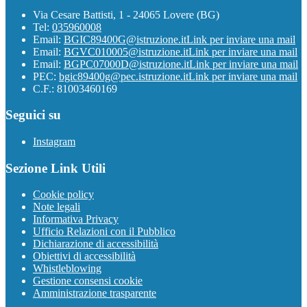
Via Cesare Battisti, 1 - 24065 Lovere (BG)
Tel:
035960008
Email:
BGIC89400G@istruzione.it
Link per inviare una mail
Email:
BGVC010005@istruzione.it
Link per inviare una mail
Email:
BGPC07000D@istruzione.it
Link per inviare una mail
PEC:
bgic89400g@pec.istruzione.it
Link per inviare una mail
C.F.: 81003460169
Seguici su
Instagram
Sezione Link Utili
Cookie policy
Note legali
Informativa Privacy
Ufficio Relazioni con il Pubblico
Dichiarazione di accessibilità
Obiettivi di accessibilità
Whistleblowing
Gestione consensi cookie
Amministrazione trasparente