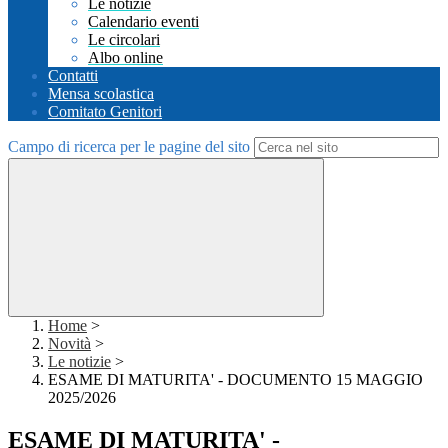
Le notizie
Calendario eventi
Le circolari
Albo online
Contatti
Mensa scolastica
Comitato Genitori
Campo di ricerca per le pagine del sito
Home
>
Novità
>
Le notizie
>
ESAME DI MATURITA' - DOCUMENTO 15 MAGGIO
2025/2026
ESAME DI MATURITA' -