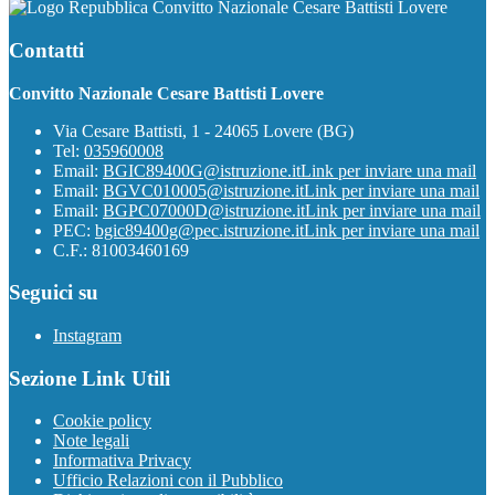
Convitto Nazionale Cesare Battisti Lovere
Contatti
Convitto Nazionale Cesare Battisti Lovere
Via Cesare Battisti, 1 - 24065 Lovere (BG)
Tel:
035960008
Email:
BGIC89400G@istruzione.it
Link per inviare una mail
Email:
BGVC010005@istruzione.it
Link per inviare una mail
Email:
BGPC07000D@istruzione.it
Link per inviare una mail
PEC:
bgic89400g@pec.istruzione.it
Link per inviare una mail
C.F.: 81003460169
Seguici su
Instagram
Sezione Link Utili
Cookie policy
Note legali
Informativa Privacy
Ufficio Relazioni con il Pubblico