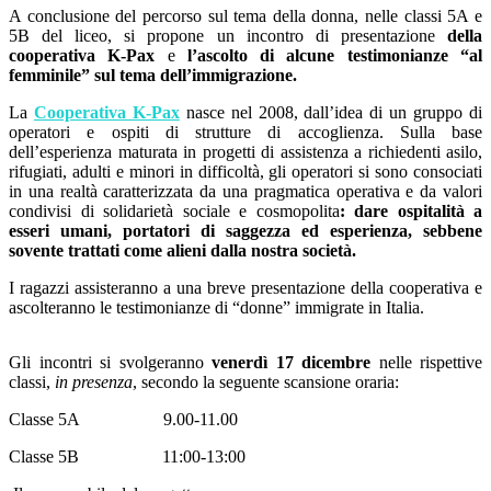
A conclusione del percorso sul tema della donna, nelle classi 5A e
5B del liceo, si propone un incontro di presentazione
della
cooperativa K-Pax
e
l’ascolto di alcune testimonianze “al
femminile” sul tema dell’immigrazione.
La
Cooperativa K-Pax
nasce nel 2008, dall’idea
di un gruppo di
operatori e ospiti
di strutture di accoglienza. Sulla base
dell’esperienza maturata in progetti di assistenza a richiedenti asilo,
rifugiati, adulti e minori in difficoltà, gli operatori si sono consociati
in una realtà caratterizzata da una pragmatica operativa e da valori
condivisi di
solidarietà sociale e cosmopolita
: dare ospitalità a
esseri umani, portatori di saggezza ed esperienza, sebbene
sovente trattati come alieni dalla nostra società.
I ragazzi assisteranno a una breve presentazione della cooperativa e
ascolteranno le testimonianze di “donne” immigrate in Italia.
Gli incontri si svolgeranno
venerdì 17 dicembre
nelle rispettive
classi,
in presenza
, secondo la seguente scansione oraria:
Classe 5A 9.00-11.00
Classe 5B 11:00-13:00