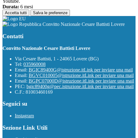
Youtube.
Durata:
6 mesi
Accetta tutti
Salva le preferenze
Convitto Nazionale Cesare Battisti Lovere
Contatti
Convitto Nazionale Cesare Battisti Lovere
Via Cesare Battisti, 1 - 24065 Lovere (BG)
Tel:
035960008
Email:
BGIC89400G@istruzione.it
Link per inviare una mail
Email:
BGVC010005@istruzione.it
Link per inviare una mail
Email:
BGPC07000D@istruzione.it
Link per inviare una mail
PEC:
bgic89400g@pec.istruzione.it
Link per inviare una mail
C.F.: 81003460169
Seguici su
Instagram
Sezione Link Utili