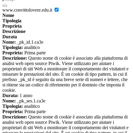
www.convittolovere.edu.it
Nome
Tipologia
Proprieta
Descrizione
Durata
Nome:
_pk_id.1.ca3e
Tipologia:
analitico
Proprieta:
Prima parte
Descrizione:
Questo nome di cookie è associato alla piattaforma di
analisi web open source Piwik. Viene utilizzato per aiutare i
proprietari di siti Web a monitorare il comportamento dei visitatori e
misurare le prestazioni del sito. È un cookie di tipo pattern, in cui il
prefisso _pk_id è seguito da una breve serie di numeri e lettere, che
si ritiene sia un codice di riferimento per il dominio che imposta il
cookie.
Durata:
1 anno
Nome:
_pk_ses.1.ca3e
Tipologia:
analitico
Proprieta:
Prima parte
Descrizione:
Questo nome di cookie è associato alla piattaforma di
analisi web open source Piwik. Viene utilizzato per aiutare i
proprietari di siti Web a monitorare il comportamento dei visitatori e
misurare le prestazioni del sito. È un cookie di tipo pattern, in cui il