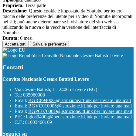
Proprieta:
Terza parte
Descrizione:
Questo cookie è impostato da Youtube per tenere
traccia delle preferenze dell'utente per i video di Youtube incorporati
nei siti; può anche determinare se il visitatore del sito web sta
utilizzando la nuova o la vecchia versione dell'interfaccia di
Youtube.
Durata:
6 mesi
Accetta tutti
Salva le preferenze
Convitto Nazionale Cesare Battisti Lovere
Contatti
Convitto Nazionale Cesare Battisti Lovere
Via Cesare Battisti, 1 - 24065 Lovere (BG)
Tel:
035960008
Email:
BGIC89400G@istruzione.it
Link per inviare una mail
Email:
BGVC010005@istruzione.it
Link per inviare una mail
Email:
BGPC07000D@istruzione.it
Link per inviare una mail
PEC:
bgic89400g@pec.istruzione.it
Link per inviare una mail
C.F.: 81003460169
Seguici su