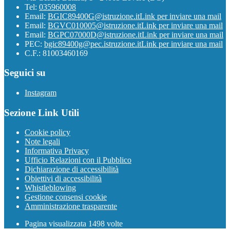
Tel:
035960008
Email:
BGIC89400G@istruzione.it
Link per inviare una mail
Email:
BGVC010005@istruzione.it
Link per inviare una mail
Email:
BGPC07000D@istruzione.it
Link per inviare una mail
PEC:
bgic89400g@pec.istruzione.it
Link per inviare una mail
C.F.: 81003460169
Seguici su
Instagram
Sezione Link Utili
Cookie policy
Note legali
Informativa Privacy
Ufficio Relazioni con il Pubblico
Dichiarazione di accessibilità
Obiettivi di accessibilità
Whistleblowing
Gestione consensi cookie
Amministrazione trasparente
Pagina visualizzata
1498
volte