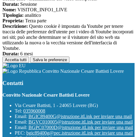
Durata:
Sessione
Nome:
VISITOR_INFO1_LIVE
Tipologia:
analitico
Proprieta:
Terza parte
Descrizione:
Questo cookie è impostato da Youtube per tenere
traccia delle preferenze dell'utente per i video di Youtube incorporati
nei siti; può anche determinare se il visitatore del sito web sta
utilizzando la nuova o la vecchia versione dell'interfaccia di
Youtube.
Durata:
6 mesi
Accetta tutti
Salva le preferenze
Convitto Nazionale Cesare Battisti Lovere
Contatti
Convitto Nazionale Cesare Battisti Lovere
Via Cesare Battisti, 1 - 24065 Lovere (BG)
Tel:
035960008
Email:
BGIC89400G@istruzione.it
Link per inviare una mail
Email:
BGVC010005@istruzione.it
Link per inviare una mail
Email:
BGPC07000D@istruzione.it
Link per inviare una mail
PEC:
bgic89400g@pec.istruzione.it
Link per inviare una mail