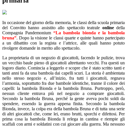
primaria
In occasione del giorno della memoria, le classi della scuola primaria
del Convitto hanno assistito allo spettacolo teatrale
online
della
Compagnia Pandemonium
“La bambola bionda e la bambola
bruna”
. Dopo la visione le classi quarte e quinte hanno partecipato
a un dibattito con la regista e l’attrice, alle quali hanno potuto
rivolgere domande in merito allo spettacolo.
La proprietaria di un negozio di giocattoli, facendo le pulizie, trova
un vecchio baule pieno di giocattoli altrettanto vecchi. Fra questi un
logoro diario. Comincia a leggerlo e scopre che è stato scritto tanti e
tanti anni fa da una bambola dai capelli scuri. La storia è ambientata
nello stesso negozio e, all’inizio, fra tutti i giocattoli, regnava
l’armonia, soprattutto fra due bambole identiche, tranne il colore dei
capelli: la bambola Bionda e la bambola Bruna. Purtroppo, però,
nessun cliente entrava più nel negozio a comprare giocattoli.
Secondo la bambola Bruna, perché la gente aveva pochi soldi da
spendere, essendo la guerra appena finita. Secondo la bambola
Bionda, invece, la colpa era della bambola Bruna e di tutta una serie
di altri giocattoli che, come lei, erano brutti, sporchi e difettosi. Per
prima cosa la bambola Bionda li relega in cantina e riempie gli
scaffali con armi e soldatini con cui giocare alla guerra. Ma nessuno