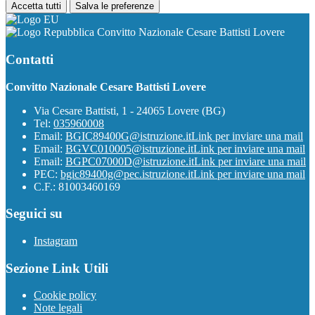
Accetta tutti
Salva le preferenze
Convitto Nazionale Cesare Battisti Lovere
Contatti
Convitto Nazionale Cesare Battisti Lovere
Via Cesare Battisti, 1 - 24065 Lovere (BG)
Tel:
035960008
Email:
BGIC89400G@istruzione.it
Link per inviare una mail
Email:
BGVC010005@istruzione.it
Link per inviare una mail
Email:
BGPC07000D@istruzione.it
Link per inviare una mail
PEC:
bgic89400g@pec.istruzione.it
Link per inviare una mail
C.F.: 81003460169
Seguici su
Instagram
Sezione Link Utili
Cookie policy
Note legali