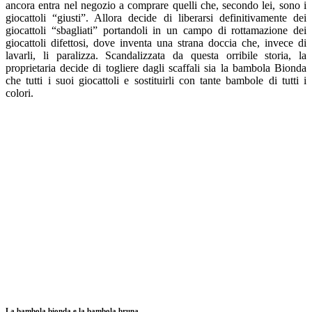
ancora entra nel negozio a comprare quelli che, secondo lei, sono i
giocattoli “giusti”. Allora decide di liberarsi definitivamente dei
giocattoli “sbagliati” portandoli in un campo di rottamazione dei
giocattoli difettosi, dove inventa una strana doccia che, invece di
lavarli, li paralizza. Scandalizzata da questa orribile storia, la
proprietaria decide di togliere dagli scaffali sia la bambola Bionda
che tutti i suoi giocattoli e sostituirli con tante bambole di tutti i
colori.
La bambola bionda e la bambola bruna