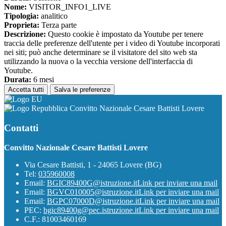
Nome:
VISITOR_INFO1_LIVE
Tipologia:
analitico
Proprieta:
Terza parte
Descrizione:
Questo cookie è impostato da Youtube per tenere
traccia delle preferenze dell'utente per i video di Youtube incorporati
nei siti; può anche determinare se il visitatore del sito web sta
utilizzando la nuova o la vecchia versione dell'interfaccia di
Youtube.
Durata:
6 mesi
Accetta tutti
Salva le preferenze
Convitto Nazionale Cesare Battisti Lovere
Contatti
Convitto Nazionale Cesare Battisti Lovere
Via Cesare Battisti, 1 - 24065 Lovere (BG)
Tel:
035960008
Email:
BGIC89400G@istruzione.it
Link per inviare una mail
Email:
BGVC010005@istruzione.it
Link per inviare una mail
Email:
BGPC07000D@istruzione.it
Link per inviare una mail
PEC:
bgic89400g@pec.istruzione.it
Link per inviare una mail
C.F.: 81003460169