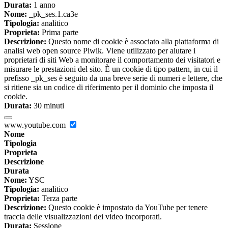
Durata:
1 anno
Nome:
_pk_ses.1.ca3e
Tipologia:
analitico
Proprieta:
Prima parte
Descrizione:
Questo nome di cookie è associato alla piattaforma di
analisi web open source Piwik. Viene utilizzato per aiutare i
proprietari di siti Web a monitorare il comportamento dei visitatori e
misurare le prestazioni del sito. È un cookie di tipo pattern, in cui il
prefisso _pk_ses è seguito da una breve serie di numeri e lettere, che
si ritiene sia un codice di riferimento per il dominio che imposta il
cookie.
Durata:
30 minuti
www.youtube.com
Nome
Tipologia
Proprieta
Descrizione
Durata
Nome:
YSC
Tipologia:
analitico
Proprieta:
Terza parte
Descrizione:
Questo cookie è impostato da YouTube per tenere
traccia delle visualizzazioni dei video incorporati.
Durata:
Sessione