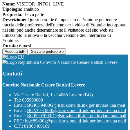
Nome:
VISITOR_INFO1_LIVE
Tipologia:
analitico
Proprieta:
Terza parte
Descrizione:
Questo cookie è impostato da Youtube per tenere
traccia delle preferenze dell'utente per i video di Youtube incorporati
nei siti; può anche determinare se il visitatore del sito web sta
utilizzando la nuova o la vecchia versione dell'interfaccia di
Youtube.
Durata:
6 mesi
Accetta tutti
Salva le preferenze
Convitto Nazionale Cesare Battisti Lovere
Contatti
Convitto Nazionale Cesare Battisti Lovere
Via Cesare Battisti, 1 - 24065 Lovere (BG)
Tel:
035960008
Email:
BGIC89400G@istruzione.it
Link per inviare una mail
Email:
BGVC010005@istruzione.it
Link per inviare una mail
Email:
BGPC07000D@istruzione.it
Link per inviare una mail
PEC:
bgic89400g@pec.istruzione.it
Link per inviare una mail
C.F.: 81003460169