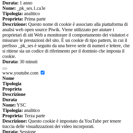
Durata:
1 anno
Nome:
_pk_ses.1.ca3e
Tipologia:
analitico
Proprieta:
Prima parte
Descrizione:
Questo nome di cookie è associato alla piattaforma di
analisi web open source Piwik. Viene utilizzato per aiutare i
proprietari di siti Web a monitorare il comportamento dei visitatori e
misurare le prestazioni del sito. È un cookie di tipo pattern, in cui il
prefisso _pk_ses è seguito da una breve serie di numeri e lettere, che
si ritiene sia un codice di riferimento per il dominio che imposta il
cookie.
Durata:
30 minuti
www.youtube.com
Nome
Tipologia
Proprieta
Descrizione
Durata
Nome:
YSC
Tipologia:
analitico
Proprieta:
Terza parte
Descrizione:
Questo cookie è impostato da YouTube per tenere
traccia delle visualizzazioni dei video incorporati.
Durata:
Sessione