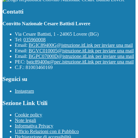
Contatti
Convitto Nazionale Cesare Battisti Lovere
Via Cesare Battisti, 1 - 24065 Lovere (BG)
Tel:
035960008
Email:
BGIC89400G@istruzione.it
Link per inviare una mail
Email:
BGVC010005@istruzione.it
Link per inviare una mail
Email:
BGPC07000D@istruzione.it
Link per inviare una mail
PEC:
bgic89400g@pec.istruzione.it
Link per inviare una mail
C.F.: 81003460169
Seguici su
Instagram
Sezione Link Utili
Cookie policy
Note legali
Informativa Privacy
Ufficio Relazioni con il Pubblico
Dichiarazione di accessibilità