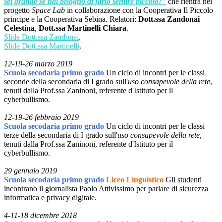
sei grande se hai bisogno di farlo sentire piccolo!"
che rientra nel
progetto
Space Lab
in collaborazione con la Cooperativa Il Piccolo
principe e la Cooperativa Sebina. Relatori:
Dott.ssa Zandonai
Celestina
,
Dott.ssa
Martinelli Chiara
.
Slide Dott.ssa Zandonai
.
Slide Dott.ssa Martinelli
.
12-19-26 marzo 2019
Scuola secodaria primo grado
Un ciclo di incontri per le classi
seconde della secondaria di I grado sull'
uso consapevole della rete
,
tenuti dalla Prof.ssa Zaninoni, referente d'Istituto per il
cyberbullismo.
12-19-26 febbraio 2019
Scuola secodaria primo grado
Un ciclo di incontri per le classi
terze della secondaria di I grado sull'
uso consapevole della rete
,
tenuti dalla Prof.ssa Zaninoni, referente d'Istituto per il
cyberbullismo.
29 gennaio 2019
Scuola secodaria primo grado
Liceo Linguistico
Gli studenti
incontrano il giornalista Paolo Attivissimo per parlare di sicurezza
informatica e privacy digitale.
4-11-18 dicembre 2018