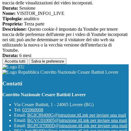
traccia delle visualizzazioni dei video incorporati.
Durata:
Sessione
Nome:
VISITOR_INFO1_LIVE
Tipologia:
analitico
Proprieta:
Terza parte
Descrizione:
Questo cookie è impostato da Youtube per tenere
traccia delle preferenze dell'utente per i video di Youtube incorporati
nei siti; può anche determinare se il visitatore del sito web sta
utilizzando la nuova o la vecchia versione dell'interfaccia di
Youtube.
Durata:
6 mesi
Accetta tutti
Salva le preferenze
Convitto Nazionale Cesare Battisti Lovere
Contatti
Convitto Nazionale Cesare Battisti Lovere
Via Cesare Battisti, 1 - 24065 Lovere (BG)
Tel:
035960008
Email:
BGIC89400G@istruzione.it
Link per inviare una mail
Email:
BGVC010005@istruzione.it
Link per inviare una mail
Email:
BGPC07000D@istruzione.it
Link per inviare una mail
PEC:
bgic89400g@pec.istruzione.it
Link per inviare una mail