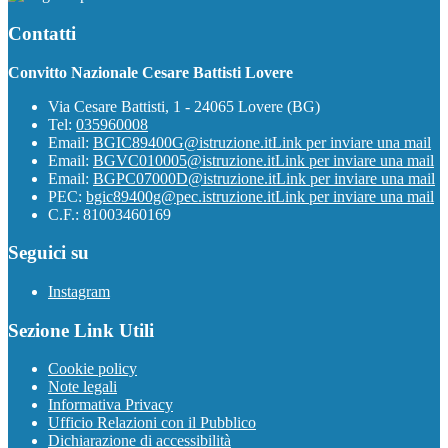
Contatti
Convitto Nazionale Cesare Battisti Lovere
Via Cesare Battisti, 1 - 24065 Lovere (BG)
Tel:
035960008
Email:
BGIC89400G@istruzione.it
Link per inviare una mail
Email:
BGVC010005@istruzione.it
Link per inviare una mail
Email:
BGPC07000D@istruzione.it
Link per inviare una mail
PEC:
bgic89400g@pec.istruzione.it
Link per inviare una mail
C.F.: 81003460169
Seguici su
Instagram
Sezione Link Utili
Cookie policy
Note legali
Informativa Privacy
Ufficio Relazioni con il Pubblico
Dichiarazione di accessibilità