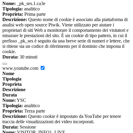
Nome:
_pk_ses.1.ca3e
Tipologia:
analitico
Proprieta:
Prima parte
Descrizione:
Questo nome di cookie è associato alla piattaforma di
analisi web open source Piwik. Viene utilizzato per aiutare i
proprietari di siti Web a monitorare il comportamento dei visitatori e
misurare le prestazioni del sito. È un cookie di tipo pattern, in cui il
prefisso _pk_ses è seguito da una breve serie di numeri e lettere, che
si ritiene sia un codice di riferimento per il dominio che imposta il
cookie.
Durata:
30 minuti
www.youtube.com
Nome
Tipologia
Proprieta
Descrizione
Durata
Nome:
YSC
Tipologia:
analitico
Proprieta:
Terza parte
Descrizione:
Questo cookie è impostato da YouTube per tenere
traccia delle visualizzazioni dei video incorporati.
Durata:
Sessione
Nome:
VISITOR_INFO1_LIVE