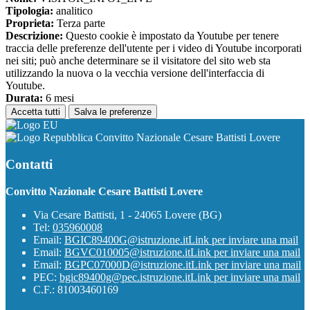
Tipologia:
analitico
Proprieta:
Terza parte
Descrizione:
Questo cookie è impostato da Youtube per tenere
traccia delle preferenze dell'utente per i video di Youtube incorporati
nei siti; può anche determinare se il visitatore del sito web sta
utilizzando la nuova o la vecchia versione dell'interfaccia di
Youtube.
Durata:
6 mesi
Accetta tutti
Salva le preferenze
Convitto Nazionale Cesare Battisti Lovere
Contatti
Convitto Nazionale Cesare Battisti Lovere
Via Cesare Battisti, 1 - 24065 Lovere (BG)
Tel:
035960008
Email:
BGIC89400G@istruzione.it
Link per inviare una mail
Email:
BGVC010005@istruzione.it
Link per inviare una mail
Email:
BGPC07000D@istruzione.it
Link per inviare una mail
PEC:
bgic89400g@pec.istruzione.it
Link per inviare una mail
C.F.: 81003460169