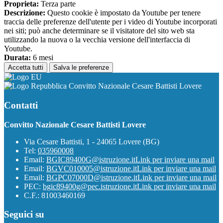
Proprieta:
Terza parte
Descrizione:
Questo cookie è impostato da Youtube per tenere
traccia delle preferenze dell'utente per i video di Youtube incorporati
nei siti; può anche determinare se il visitatore del sito web sta
utilizzando la nuova o la vecchia versione dell'interfaccia di
Youtube.
Durata:
6 mesi
Accetta tutti
Salva le preferenze
Convitto Nazionale Cesare Battisti Lovere
Contatti
Convitto Nazionale Cesare Battisti Lovere
Via Cesare Battisti, 1 - 24065 Lovere (BG)
Tel:
035960008
Email:
BGIC89400G@istruzione.it
Link per inviare una mail
Email:
BGVC010005@istruzione.it
Link per inviare una mail
Email:
BGPC07000D@istruzione.it
Link per inviare una mail
PEC:
bgic89400g@pec.istruzione.it
Link per inviare una mail
C.F.: 81003460169
Seguici su