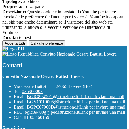
Tipologia:
analitico
Proprieta:
Terza parte
Descrizione:
Questo cookie è impostato da Youtube per tenere
traccia delle preferenze dell'utente per i video di Youtube incorporati
nei siti; può anche determinare se il visitatore del sito web sta
utilizzando la nuova o la vecchia versione dell'interfaccia di
Youtube.
Durata:
6 mesi
Accetta tutti
Salva le preferenze
Convitto Nazionale Cesare Battisti Lovere
Contatti
Convitto Nazionale Cesare Battisti Lovere
Via Cesare Battisti, 1 - 24065 Lovere (BG)
Tel:
035960008
Email:
BGIC89400G@istruzione.it
Link per inviare una mail
Email:
BGVC010005@istruzione.it
Link per inviare una mail
Email:
BGPC07000D@istruzione.it
Link per inviare una mail
PEC:
bgic89400g@pec.istruzione.it
Link per inviare una mail
C.F.: 81003460169
Seguici su