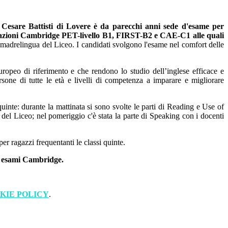
 Cesare Battisti di Lovere è da parecchi anni sede d'esame per
icazioni Cambridge
PET-livello B1, FIRST-B2 e CAE-C1 alle quali
e madrelingua del Liceo. I candidati svolgono l'esame nel comfort delle
uropeo di riferimento e che rendono lo studio dell’inglese efficace e
sone di tutte le età e livelli di competenza a imparare e migliorare
 quinte: durante la mattinata si sono svolte le parti di Reading e Use of
 del Liceo; nel pomeriggio c'è stata la parte di Speaking con i docenti
r ragazzi frequentanti le classi quinte.
li esami Cambridge.
KIE POLICY
.