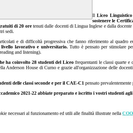
Il
Liceo Linguistico
sostenere le Certif
ratuiti di 20 ore
tenuti dalle docenti di Lingua Inglese e dalla docent
ri sedi.
icolati e di difficoltà progressiva che fanno riferimento al quadro e
livello lavorativo e universitario.
Tutto è pensato per stimolare per
reading and listening).
che ha coinvolto 28 studenti del Liceo
frequentanti le classi quarte e
della Anderson House di Curno e grazie all'organizzazione delle docenti
tudenti delle classi seconde e per il CAE-C1
pensato prevalentemente pe
ccademico 2021-22 abbiate preparato e iscritto i vostri studenti ag
kie necessari al funzionamento ed utili alle finalità illustrate nella
COO