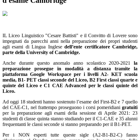
d'esame Cambridge
IL Liceo Linguistico "Cesare Battisti" e il Convitto di Lovere sono
impegnati da parecchi anni nella preparazione dei propri studenti
agli esami di Lingua Inglese
dell’ente certificatore Cambridge,
parte della University of Cambridge.
Anche durante questo anomalo anno scolastico 2020-2021
la
preparazione prosegue in modalità a distanza tramite la
piattaforma Google Workspace per i livelli A2- KET scuola
media, B1- PET classi seconde del Liceo, B2 First classi quarte e
quinte del Liceo e C1 CAE Advanced per le classi quinte del
Liceo.
Ad oggi 18 studenti hanno sostenuto l’esame del First-B2 e 7 quello
del CAE-C1, nel frattempo proseguono i corsi pomeridiani
gratuiti
per la preparazione agli esami della sessione di Aprile 2021: 23
studenti di classe quinta stanno studiando per il C1-CAE e 35 alunni
frequentanti le classi seconde si stanno preparando per il B1-PET.
Per i NON esperti tutte queste sigle (A2-B1-B2-C) fanno