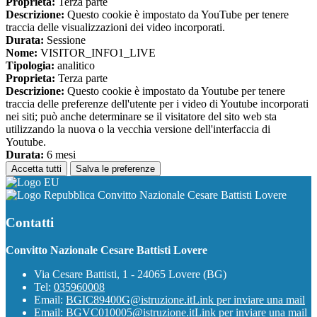
Proprieta:
Terza parte
Descrizione:
Questo cookie è impostato da YouTube per tenere
traccia delle visualizzazioni dei video incorporati.
Durata:
Sessione
Nome:
VISITOR_INFO1_LIVE
Tipologia:
analitico
Proprieta:
Terza parte
Descrizione:
Questo cookie è impostato da Youtube per tenere
traccia delle preferenze dell'utente per i video di Youtube incorporati
nei siti; può anche determinare se il visitatore del sito web sta
utilizzando la nuova o la vecchia versione dell'interfaccia di
Youtube.
Durata:
6 mesi
Accetta tutti
Salva le preferenze
Convitto Nazionale Cesare Battisti Lovere
Contatti
Convitto Nazionale Cesare Battisti Lovere
Via Cesare Battisti, 1 - 24065 Lovere (BG)
Tel:
035960008
Email:
BGIC89400G@istruzione.it
Link per inviare una mail
Email:
BGVC010005@istruzione.it
Link per inviare una mail