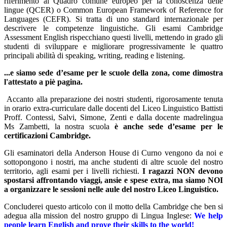
riferimento al Quadro comune europeo per la conoscenza delle
lingue (QCER) o Common European Framework of Reference for
Languages (CEFR). Si tratta di uno standard internazionale per
descrivere le competenze linguistiche. Gli esami Cambridge
Assessment English rispecchiano questi livelli, mettendo in grado gli
studenti di sviluppare e migliorare progressivamente le quattro
principali abilità di speaking, writing, reading e listening.
...e siamo sede d’esame per le scuole della zona, come dimostra
l'attestato a piè pagina.
Accanto alla preparazione dei nostri studenti, rigorosamente tenuta
in orario extra-curriculare dalle docenti del Liceo Linguistico Battisti
Proff. Contessi, Salvi, Simone, Zenti e dalla docente madrelingua
Ms Zambetti, la nostra scuola
è anche sede d’esame per le
certificazioni Cambridge.
Gli esaminatori della Anderson House di Curno vengono da noi e
sottopongono i nostri, ma anche studenti di altre scuole del nostro
territorio, agli esami per i livelli richiesti.
I ragazzi NON devono
spostarsi affrontando viaggi, ansie e spese extra, ma siamo NOI
a organizzare le sessioni nelle aule del nostro Liceo Linguistico.
Concluderei questo articolo con il motto della Cambridge che ben si
adegua alla mission del nostro gruppo di Lingua Inglese:
We help
people learn English and prove their skills to the world!