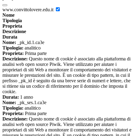
www.convittolovere.edu.it
Nome
Tipologia
Proprieta
Descrizione
Durata
Nome:
_pk_id.1.ca3e
Tipologia:
analitico
Proprieta:
Prima parte
Descrizione:
Questo nome di cookie è associato alla piattaforma di
analisi web open source Piwik. Viene utilizzato per aiutare i
proprietari di siti Web a monitorare il comportamento dei visitatori e
misurare le prestazioni del sito. È un cookie di tipo pattern, in cui il
prefisso _pk_id è seguito da una breve serie di numeri e lettere, che
si ritiene sia un codice di riferimento per il dominio che imposta il
cookie.
Durata:
1 anno
Nome:
_pk_ses.1.ca3e
Tipologia:
analitico
Proprieta:
Prima parte
Descrizione:
Questo nome di cookie è associato alla piattaforma di
analisi web open source Piwik. Viene utilizzato per aiutare i
proprietari di siti Web a monitorare il comportamento dei visitatori e
misurare le prestazioni del sito. È un cookie di tipo pattern, in cui il