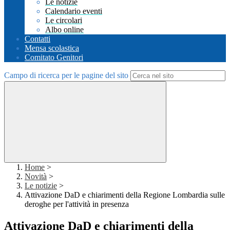
Le notizie
Calendario eventi
Le circolari
Albo online
Contatti
Mensa scolastica
Comitato Genitori
Campo di ricerca per le pagine del sito
Home
>
Novità
>
Le notizie
>
Attivazione DaD e chiarimenti della Regione Lombardia sulle
deroghe per l'attività in presenza
Attivazione DaD e chiarimenti della