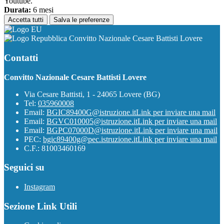
Youtube.
Durata:
6 mesi
Accetta tutti
Salva le preferenze
Convitto Nazionale Cesare Battisti Lovere
Contatti
Convitto Nazionale Cesare Battisti Lovere
Via Cesare Battisti, 1 - 24065 Lovere (BG)
Tel:
035960008
Email:
BGIC89400G@istruzione.it
Link per inviare una mail
Email:
BGVC010005@istruzione.it
Link per inviare una mail
Email:
BGPC07000D@istruzione.it
Link per inviare una mail
PEC:
bgic89400g@pec.istruzione.it
Link per inviare una mail
C.F.: 81003460169
Seguici su
Instagram
Sezione Link Utili