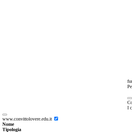
fu
Pe
Co
I 
www.convittolovere.edu.it
Nome
Tipologia