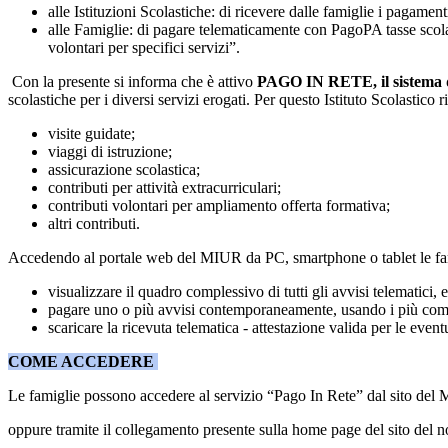
alle Istituzioni Scolastiche: di ricevere dalle famiglie i pagam
alle Famiglie: di pagare telematicamente con PagoPA tasse scolasti
volontari per specifici servizi”.
Con la presente si informa che è attivo
PAGO IN RETE, il sistema 
scolastiche per i diversi servizi erogati. Per questo Istituto Scolastico r
visite guidate;
viaggi di istruzione;
assicurazione scolastica;
contributi per attività extracurriculari;
contributi volontari per ampliamento offerta formativa;
altri contributi.
Accedendo al portale web del MIUR da PC, smartphone o tablet le fa
visualizzare il quadro complessivo di tutti gli avvisi telematici, e
pagare uno o più avvisi contemporaneamente, usando i più comu
scaricare la ricevuta telematica ‐ attestazione valida per le eventu
COME
ACCEDERE
Le famiglie possono accedere al servizio “Pago In Rete” dal sito del 
oppure tramite il collegamento presente sulla home page del sito del nos