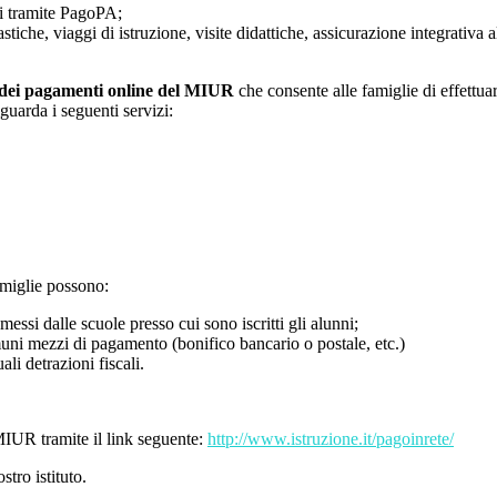
enti tramite PagoPA;
che, viaggi di istruzione, visite didattiche, assicurazione integrativa alu
dei pagamenti online del MIUR
che consente alle famiglie di effettuar
iguarda i seguenti servizi:
miglie possono:
messi dalle scuole presso cui sono iscritti gli alunni;
ni mezzi di pagamento (bonifico bancario o postale, etc.)
ali detrazioni fiscali.
MIUR tramite il link seguente:
http://www.istruzione.it/pagoinrete/
tro istituto.