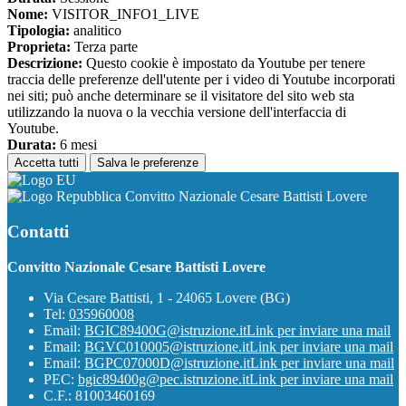
Nome:
VISITOR_INFO1_LIVE
Tipologia:
analitico
Proprieta:
Terza parte
Descrizione:
Questo cookie è impostato da Youtube per tenere
traccia delle preferenze dell'utente per i video di Youtube incorporati
nei siti; può anche determinare se il visitatore del sito web sta
utilizzando la nuova o la vecchia versione dell'interfaccia di
Youtube.
Durata:
6 mesi
Accetta tutti
Salva le preferenze
Convitto Nazionale Cesare Battisti Lovere
Contatti
Convitto Nazionale Cesare Battisti Lovere
Via Cesare Battisti, 1 - 24065 Lovere (BG)
Tel:
035960008
Email:
BGIC89400G@istruzione.it
Link per inviare una mail
Email:
BGVC010005@istruzione.it
Link per inviare una mail
Email:
BGPC07000D@istruzione.it
Link per inviare una mail
PEC:
bgic89400g@pec.istruzione.it
Link per inviare una mail
C.F.: 81003460169