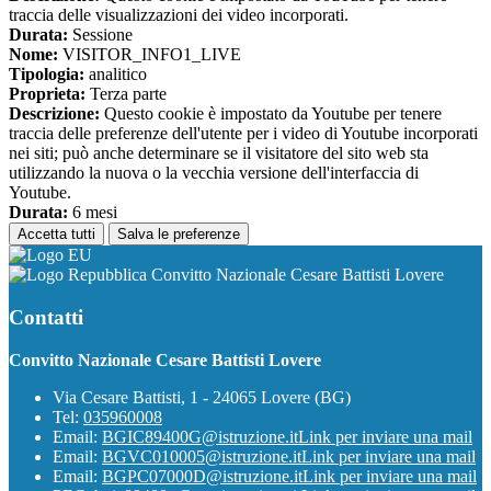
traccia delle visualizzazioni dei video incorporati.
Durata:
Sessione
Nome:
VISITOR_INFO1_LIVE
Tipologia:
analitico
Proprieta:
Terza parte
Descrizione:
Questo cookie è impostato da Youtube per tenere
traccia delle preferenze dell'utente per i video di Youtube incorporati
nei siti; può anche determinare se il visitatore del sito web sta
utilizzando la nuova o la vecchia versione dell'interfaccia di
Youtube.
Durata:
6 mesi
Accetta tutti
Salva le preferenze
Convitto Nazionale Cesare Battisti Lovere
Contatti
Convitto Nazionale Cesare Battisti Lovere
Via Cesare Battisti, 1 - 24065 Lovere (BG)
Tel:
035960008
Email:
BGIC89400G@istruzione.it
Link per inviare una mail
Email:
BGVC010005@istruzione.it
Link per inviare una mail
Email:
BGPC07000D@istruzione.it
Link per inviare una mail