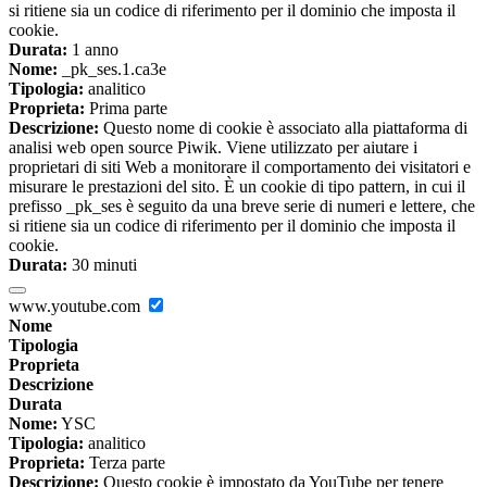
si ritiene sia un codice di riferimento per il dominio che imposta il
cookie.
Durata:
1 anno
Nome:
_pk_ses.1.ca3e
Tipologia:
analitico
Proprieta:
Prima parte
Descrizione:
Questo nome di cookie è associato alla piattaforma di
analisi web open source Piwik. Viene utilizzato per aiutare i
proprietari di siti Web a monitorare il comportamento dei visitatori e
misurare le prestazioni del sito. È un cookie di tipo pattern, in cui il
prefisso _pk_ses è seguito da una breve serie di numeri e lettere, che
si ritiene sia un codice di riferimento per il dominio che imposta il
cookie.
Durata:
30 minuti
www.youtube.com
Nome
Tipologia
Proprieta
Descrizione
Durata
Nome:
YSC
Tipologia:
analitico
Proprieta:
Terza parte
Descrizione:
Questo cookie è impostato da YouTube per tenere