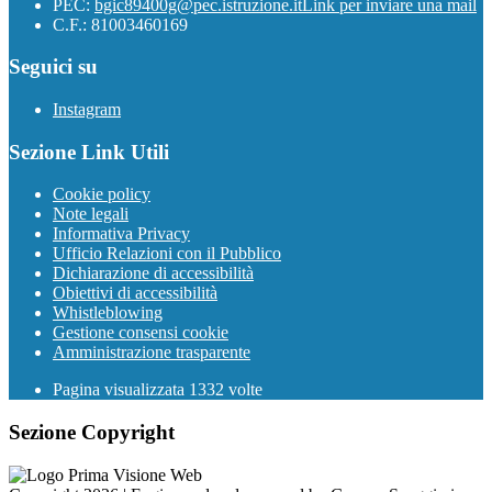
PEC:
bgic89400g@pec.istruzione.it
Link per inviare una mail
C.F.: 81003460169
Seguici su
Instagram
Sezione Link Utili
Cookie policy
Note legali
Informativa Privacy
Ufficio Relazioni con il Pubblico
Dichiarazione di accessibilità
Obiettivi di accessibilità
Whistleblowing
Gestione consensi cookie
Amministrazione trasparente
Pagina visualizzata
1332
volte
Sezione Copyright