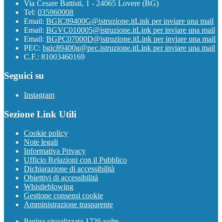
Via Cesare Battisti, 1 - 24065 Lovere (BG)
Tel:
035960008
Email:
BGIC89400G@istruzione.it
Link per inviare una mail
Email:
BGVC010005@istruzione.it
Link per inviare una mail
Email:
BGPC07000D@istruzione.it
Link per inviare una mail
PEC:
bgic89400g@pec.istruzione.it
Link per inviare una mail
C.F.: 81003460169
Seguici su
Instagram
Sezione Link Utili
Cookie policy
Note legali
Informativa Privacy
Ufficio Relazioni con il Pubblico
Dichiarazione di accessibilità
Obiettivi di accessibilità
Whistleblowing
Gestione consensi cookie
Amministrazione trasparente
Pagina visualizzata
1726
volte