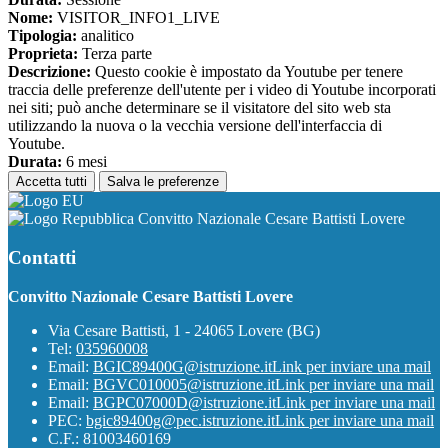
Nome:
VISITOR_INFO1_LIVE
Tipologia:
analitico
Proprieta:
Terza parte
Descrizione:
Questo cookie è impostato da Youtube per tenere
traccia delle preferenze dell'utente per i video di Youtube incorporati
nei siti; può anche determinare se il visitatore del sito web sta
utilizzando la nuova o la vecchia versione dell'interfaccia di
Youtube.
Durata:
6 mesi
Accetta tutti
Salva le preferenze
Convitto Nazionale Cesare Battisti Lovere
Contatti
Convitto Nazionale Cesare Battisti Lovere
Via Cesare Battisti, 1 - 24065 Lovere (BG)
Tel:
035960008
Email:
BGIC89400G@istruzione.it
Link per inviare una mail
Email:
BGVC010005@istruzione.it
Link per inviare una mail
Email:
BGPC07000D@istruzione.it
Link per inviare una mail
PEC:
bgic89400g@pec.istruzione.it
Link per inviare una mail
C.F.: 81003460169