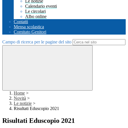
Le notizie
Calendario eventi
Le circolari
Albo online
Contatti
Mensa scolastica
Comitato Genitori
Campo di ricerca per le pagine del sito
Home
>
Novità
>
Le notizie
>
Risultati Eduscopio 2021
Risultati Eduscopio 2021